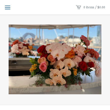
0 items /
$
0.00